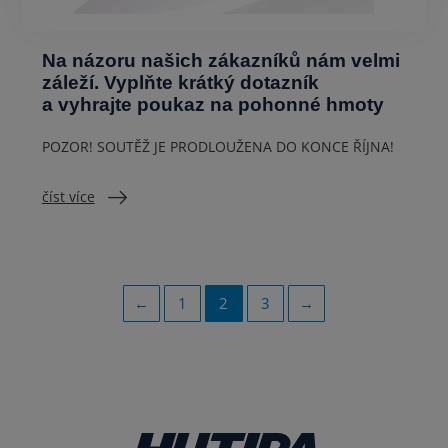
Na názoru našich zákazníků nám velmi
záleží. Vyplňte krátký dotazník
a vyhrajte poukaz na pohonné hmoty
POZOR! SOUTĚŽ JE PRODLOUŽENA DO KONCE ŘÍJNA!
číst více
←
1
2
3
→