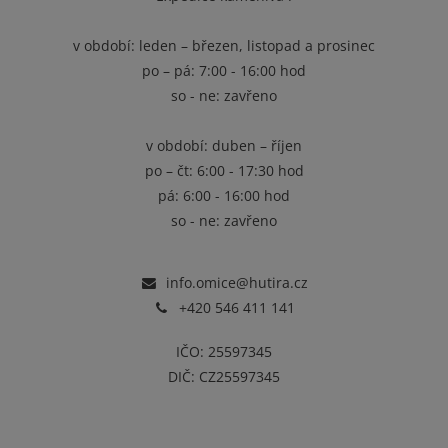
v období: leden – březen, listopad a prosinec
po – pá: 7:00 - 16:00 hod
so - ne: zavřeno
v období: duben – říjen
po – čt: 6:00 - 17:30 hod
pá: 6:00 - 16:00 hod
so - ne: zavřeno
info.omice@hutira.cz
+420 546 411 141
IČO: 25597345
DIČ: CZ25597345