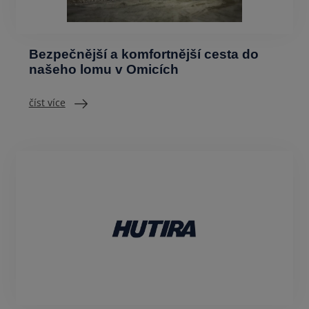
Bezpečnější a komfortnější cesta do
našeho lomu v Omicích
číst více