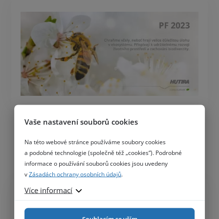
Vaše nastavení souborů cookies
PF 2023
Na této webové stránce používáme soubory cookies
číst více
a podobné technologie (společně též „cookies“). Podrobné
informace o používání souborů cookies jsou uvedeny
v
Zásadách ochrany osobních údajů
.
Více informací
Souhlasím se vším