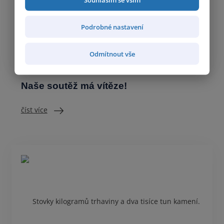
Podrobné nastavení
Odmítnout vše
Naše soutěž má vítěze!
číst více