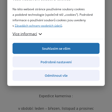
Produkty
Na této webové stránce používáme soubory cookies
Reference
a podobné technologie (společně též „cookies“). Podrobné
informace o používání souborů cookies jsou uvedeny
O nás
v
Zásadách ochrany osobních údajů
.
Aktuality
Ceník
Více informací
Dokumenty
Kontakt
Souhlasím se vším
Zásady zpracování ochrany osobních údaju
Podrobné nastavení
HUTIRA – OMICE, s.r.o.
Kamenolom Omice
Odmítnout vše
č. ev. 75, 664 41, Omice
Expedice kameniva :
v období: leden – březen, listopad a prosinec